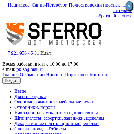
Наш адрес: Санкт-Петербург, Полюстровский проспект д.59
×
×
литера Я
обратный звонок
+7 921 956-45-81
Илья
Время работы: пн-пт с 10:00 до 17:00
e-mail:
pk-sf@mail.ru
Главная
О компании
Новости
Портфолио
Контакты
Везде
Везде
Дверные ручки
Оконные, каминные, мебельные ручки
Отбойники, пороги
Накладки на замок, ответки, ключевины
Шпингалеты, завертки, задвижки, щеколды
Декоративные вентиляционные решетки
Светильники, лайтбоксы