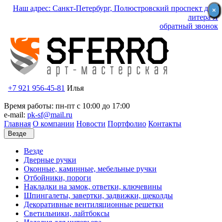
Наш адрес: Санкт-Петербург, Полюстровский проспект д.59
×
×
литера Я
обратный звонок
+7 921 956-45-81
Илья
Время работы: пн-пт с 10:00 до 17:00
e-mail:
pk-sf@mail.ru
Главная
О компании
Новости
Портфолио
Контакты
Везде
Везде
Дверные ручки
Оконные, каминные, мебельные ручки
Отбойники, пороги
Накладки на замок, ответки, ключевины
Шпингалеты, завертки, задвижки, щеколды
Декоративные вентиляционные решетки
Светильники, лайтбоксы