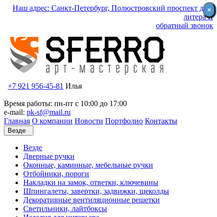
Наш адрес: Санкт-Петербург, Полюстровский проспект д.59
×
×
литера Я
обратный звонок
+7 921 956-45-81
Илья
Время работы: пн-пт с 10:00 до 17:00
e-mail:
pk-sf@mail.ru
Главная
О компании
Новости
Портфолио
Контакты
Везде
Везде
Дверные ручки
Оконные, каминные, мебельные ручки
Отбойники, пороги
Накладки на замок, ответки, ключевины
Шпингалеты, завертки, задвижки, щеколды
Декоративные вентиляционные решетки
Светильники, лайтбоксы