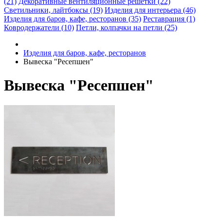
(21)
Декоративные вентиляционные решетки (22)
Светильники, лайтбоксы (19)
Изделия для интерьера (46)
Изделия для баров, кафе, ресторанов (35)
Реставрация (1)
Ковродержатели (10)
Петли, колпачки на петли (25)
Изделия для баров, кафе, ресторанов
Вывеска "Ресепшен"
Вывеска "Ресепшен"