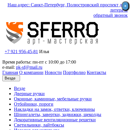
Наш адрес: Санкт-Петербург, Полюстровский проспект д.59
×
×
литера Я
обратный звонок
+7 921 956-45-81
Илья
Время работы: пн-пт с 10:00 до 17:00
e-mail:
pk-sf@mail.ru
Главная
О компании
Новости
Портфолио
Контакты
Везде
Везде
Дверные ручки
Оконные, каминные, мебельные ручки
Отбойники, пороги
Накладки на замок, ответки, ключевины
Шпингалеты, завертки, задвижки, щеколды
Декоративные вентиляционные решетки
Светильники, лайтбоксы