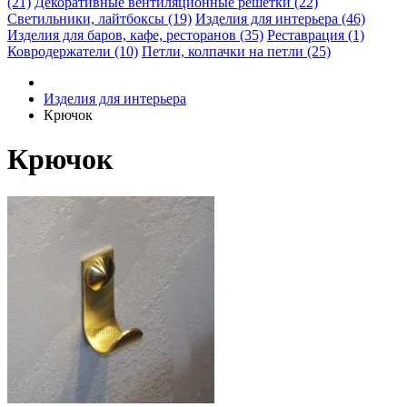
(21)
Декоративные вентиляционные решетки (22)
Светильники, лайтбоксы (19)
Изделия для интерьера (46)
Изделия для баров, кафе, ресторанов (35)
Реставрация (1)
Ковродержатели (10)
Петли, колпачки на петли (25)
Изделия для интерьера
Крючок
Крючок