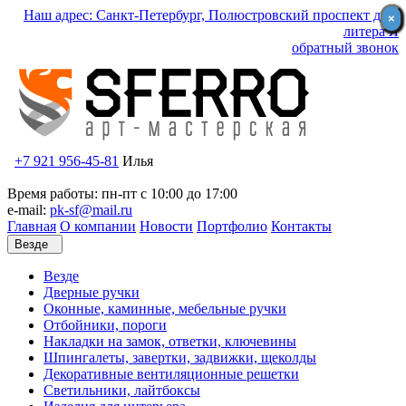
Наш адрес: Санкт-Петербург, Полюстровский проспект д.59
×
×
литера Я
обратный звонок
+7 921 956-45-81
Илья
Время работы: пн-пт с 10:00 до 17:00
e-mail:
pk-sf@mail.ru
Главная
О компании
Новости
Портфолио
Контакты
Везде
Везде
Дверные ручки
Оконные, каминные, мебельные ручки
Отбойники, пороги
Накладки на замок, ответки, ключевины
Шпингалеты, завертки, задвижки, щеколды
Декоративные вентиляционные решетки
Светильники, лайтбоксы