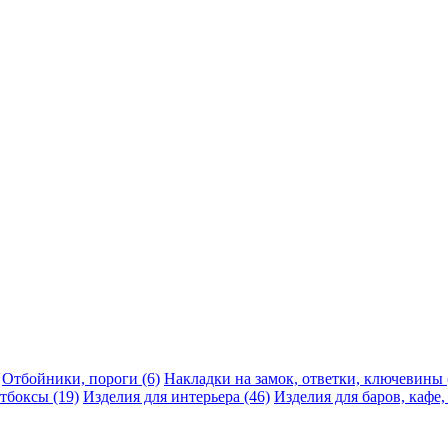
Отбойники, пороги (6)
Накладки на замок, ответки, ключевины 
тбоксы (19)
Изделия для интерьера (46)
Изделия для баров, кафе,