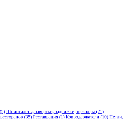
(5)
Шпингалеты, завертки, задвижки, щеколды (21)
 ресторанов (35)
Реставрация (1)
Ковродержатели (10)
Петли,